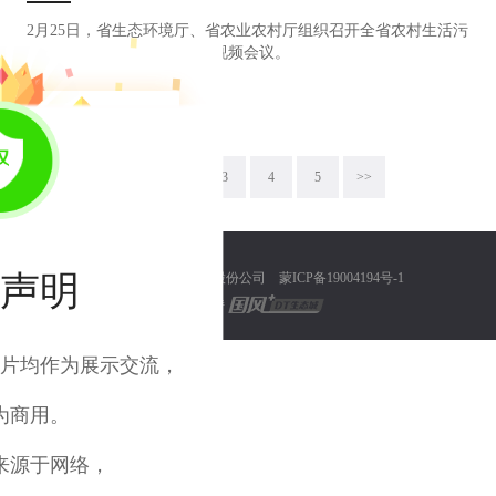
2月25日，省生态环境厅、省农业农村厅组织召开全省农村生活污
水无害化处理工作部署推进视频会议。
浏览量：1353
2022-03-14
1
2
3
4
5
>>
声明
© 内蒙古浩泽环保集股份公司
蒙ICP备19004194号-1
技术支持
片均作为展示交流，
为商用。
来源于网络，