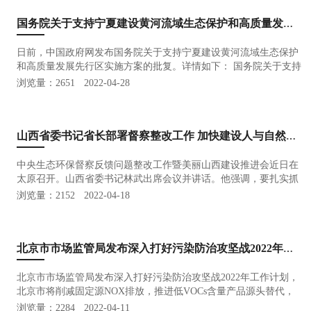
国务院关于支持宁夏建设黄河流域生态保护和高质量发展先行区实施方案的批复
日前，中国政府网发布国务院关于支持宁夏建设黄河流域生态保护
和高质量发展先行区实施方案的批复。详情如下： 国务院关于支持
宁夏建设黄河流域生态保护和高质量发展先行区实施方案的批复国
浏览量：2651
2022-04-28
函〔2022〕32号 宁夏回族自治区人民政府、国家发展改革委：
国…
山西省委书记省长部署督察整改工作 加快建设人与自然和谐共生的美丽山西
中央生态环保督察反馈问题整改工作暨美丽山西建设推进会近日在
太原召开。山西省委书记林武出席会议并讲话。他强调，要扎实抓
好中央生态环保督察反馈问题整改，深入打好污染防治攻坚战，加
浏览量：2152
2022-04-18
快建设人与自然和谐共生的美丽山西，为全方位推动高质量发展提
供有力支撑…
北京市市场监管局发布深入打好污染防治攻坚战2022年工作计划
北京市市场监管局发布深入打好污染防治攻坚战2022年工作计划，
北京市将削减固定源NOX排放，推进低VOCs含量产品源头替代，
详情如下：市市场监管局发布深入打好污染防治攻坚战2022年工作
浏览量：2284
2022-04-11