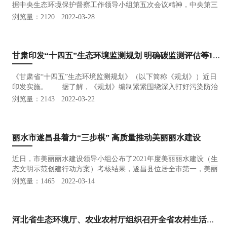
据中央生态环境保护督察工作领导小组第五次会议精神，中央第三
生态环境保护督察组近日进驻内蒙古自治区开展生态环境保护督
浏览量：2120
2022-03-28
察。3月25日，督察进驻动员会在呼和浩特召开，督察组组长黄龙
云、副组长林…
甘肃印发“十四五”生态环境监测规划 明确碳监测评估等13项主要任务
《甘肃省“十四五”生态环境监测规划》（以下简称《规划》）近日
印发实施。 据了解，《规划》编制紧紧围绕深入打好污染防治
攻坚战、推动减污降碳协同增效、持续改善生态环境质量、推进黄
浏览量：2143
2022-03-22
河流域生态保护和高质量发展、推进祁连山生态保护和治理等国家
重大决策…
丽水市遂昌县着力“三步棋” 高质量推动美丽丽水建设
近日，市美丽丽水建设领导小组公布了2021年度美丽丽水建设（生
态文明示范创建行动方案）考核结果，遂昌县位居全市第一，美丽
丽水考核连续十四年荣获优秀等次。2021年，遂昌县聚焦高标准打
浏览量：1465
2022-03-14
好污染防治攻坚战高质量建设美丽遂昌，围绕生态提质，统筹推进
治水治气治…
河北省生态环境厅、农业农村厅组织召开全省农村生活污水无害化处理民生工程部署推进视频会议