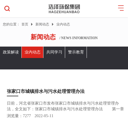
您的位置：
首页
新闻动态
业内动态
新闻动态
/ NEWS INFORMATION
政策解读
业内动态
共同学习
警示教育
张家口市城镇排水与污水处理管理办法
日前，河北省张家口市发布张家口市城镇排水与污水处理管理办
法，全文如下：张家口市城镇排水与污水处理管理办法 第一章
总 则 第一条 为了加强排水与污水处理管理，保障城镇排水与
浏览量：7277
2022-05-11
污水处理设施安全运行，防治城市水污染和内涝灾害，保障公民生
命、财产…