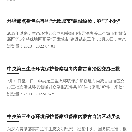
计划 为深入贯彻落实北京市深入打好污染防治攻坚战2022年行动计
划的要…
环境部点赞包头等地“无废城市”建设经验，称“了不起”
2019年以来，生态环境部会同相关部门指导深圳等11个城市和雄安
新区等5个特殊地区开展“无废城市”建设试点工作，3月30日，生态
环境部固体废物与化学品司司长任勇在环境部例行发布会上介绍
浏览量：2320
2022-04-01
说，截至目前，上述城市已顺利完成改革任务，达到预期成效。总
体上看，试…
中央第三生态环境保护督察组向内蒙古自治区交办三批共106件群众信访举报件
3月25日至27日，中央第三生态环境保护督察组向内蒙古自治区交
办三批次涉及环境领域群众举报案件共106件（来电102件、来信4
件），其中列为重点关注案件16件，分别是鄂尔多斯5件、赤峰3
浏览量：2409
2022-03-29
件、巴彦淖尔2件、阿拉善2件、呼和浩特1件、包头1件、呼伦贝尔
1件、通辽1件。…
中央第三生态环境保护督察组督察内蒙古自治区动员会在呼和浩特召开
为深入贯彻落实习近平生态文明思想，经党中央、国务院批准，根