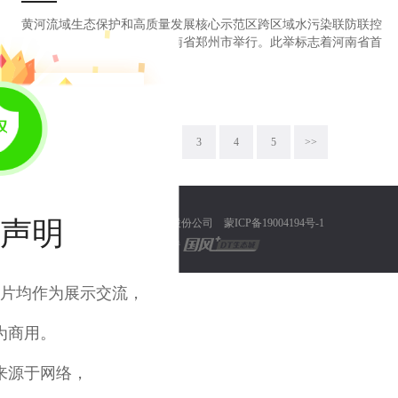
黄河流域生态保护和高质量发展核心示范区跨区域水污染联防联控
合作协议签字仪式近日在河南省郑州市举行。此举标志着河南省首
个黄河流域地市级跨区域联防联控机制建立，这项举措在全国范围
浏览量：2345
2022-01-05
内也为数不多。
<<
1
2
3
4
5
>>
声明
© 内蒙古浩泽环保集股份公司
蒙ICP备19004194号-1
技术支持
片均作为展示交流，
为商用。
来源于网络，