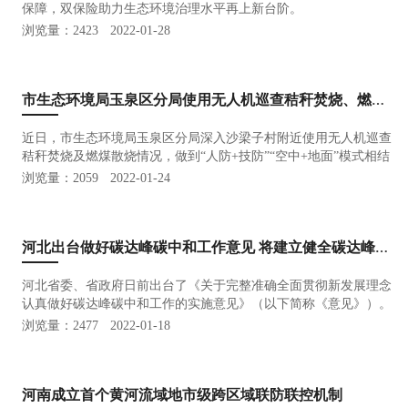
保障，双保险助力生态环境治理水平再上新台阶。
浏览量：2423
2022-01-28
市生态环境局玉泉区分局使用无人机巡查秸秆焚烧、燃煤散烧实现全域监控
近日，市生态环境局玉泉区分局深入沙梁子村附近使用无人机巡查
秸秆焚烧及燃煤散烧情况，做到“人防+技防”“空中+地面”模式相结
合，可以实现高效巡查秸秆焚烧及燃煤散烧行为，筑牢秸秆禁
浏览量：2059
2022-01-24
烧“防火墙”。
河北出台做好碳达峰碳中和工作意见 将建立健全碳达峰碳中和综合评价考核制度
河北省委、省政府日前出台了《关于完整准确全面贯彻新发展理念
认真做好碳达峰碳中和工作的实施意见》（以下简称《意见》）。
浏览量：2477
2022-01-18
河南成立首个黄河流域地市级跨区域联防联控机制