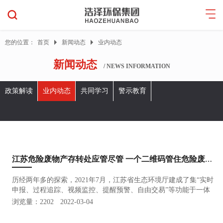
您的位置：
首页
新闻动态
业内动态
新闻动态
/ NEWS INFORMATION
政策解读
业内动态
共同学习
警示教育
江苏危险废物产存转处应管尽管 一个二维码管住危险废物全生命周期
历经两年多的探索，2021年7月，江苏省生态环境厅建成了集“实时
申报、过程追踪、视频监控、提醒预警、自由交易”等功能于一体
的危险废物全生命周期监控系统（以下简称省系统）。
浏览量：2202
2022-03-04