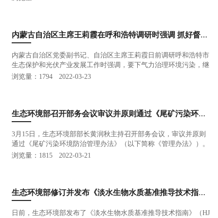
环境防治法等四部专项法律实施情况进行了检查，今年，对环境保
护法开展执…
内蒙古自治区主席王莉霞在呼和浩特调研时强调 抓好督察反馈问题整改 推进发展绿色转型
内蒙古自治区党委副书记、自治区主席王莉霞日前调研呼和浩特市
生态保护和光伏产业发展工作时强调，要下气力治理环境污染，继
续打好污染防治攻坚战，举一反三抓好中央生态环保督察及“回头
浏览量：1794
2022-03-23
看”反馈问题整改、生态环境突出问题治理。发展新能源要树立全
局观念、系…
生态环境部召开部务会议审议并原则通过《尾矿污染环境防治管理办法》
3月15日，生态环境部部长黄润秋主持召开部务会议，审议并原则
通过《尾矿污染环境防治管理办法》（以下简称《管理办法》）。
会议指出，尾矿是我国产生量最大的工业固体废物，在产生、贮
浏览量：1815
2022-03-21
存、运输和综合利用等环节都可能带来环境污染。我国尾矿库数量
多、情况复杂…
生态环境部修订并发布《淡水生物水质基准推导技术指南》
日前，生态环境部发布了《淡水生物水质基准推导技术指南》（HJ