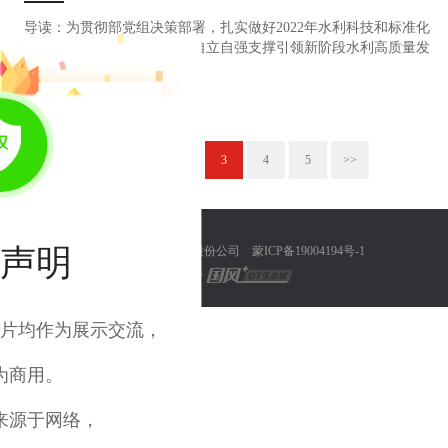
导读：为贯彻部党组决策部署，扎实做好2022年水利科技和标准化
工作，推进以高水平的科技自立自强支撑引领新阶段水利高质量发
展，近日，水利部制定印发了2022年水利科技和标准化工作要点。
浏览量：1370
2022-03-17
为贯彻部党组决策部署，扎实做好2022年水利科技和标准化工
作，推进…
<<
1
2
3
4
5
>>
声明
© 内蒙古浩泽环保集股份公司
蒙ICP备19004194号-1
技术支持
片均作为展示交流，
为商用。
来源于网络，