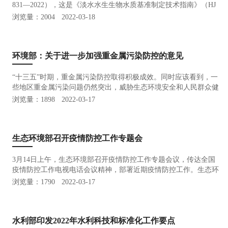
831—2022），这是《淡水水生生物水质基准制定技术指南》（HJ
831—2017）发布以来的首次修订。该标准由生态环境部法规与标
浏览量：2004
2022-03-18
准司组织制订，中国环境科学研究院牵头，联合中国科学院生态环
境研究中心…
环境部：关于进一步加强重金属污染防控的意见
“十三五”时期，重金属污染防控取得积极成效。同时应该看到，一
些地区重金属污染问题仍然突出，威胁生态环境安全和人民群众健
康，重金属污染防控任重道远。根据《中共中央 国务院关于深入打
浏览量：1898
2022-03-17
好污染防治攻坚战的意见》，为进一步强化重金属污染物排放控
制，有效…
生态环境部召开疫情防控工作专题会
3月14日上午，生态环境部召开疫情防控工作专题会议，传达全国
疫情防控工作电视电话会议精神，部署近期疫情防控工作。生态环
境部副部长翟青出席会议并讲话。 会议指出，近期国内疫情多
浏览量：1790
2022-03-17
发频发，防控形势复杂严峻。生态环境部系统要深入贯彻习近平总
书记重要指…
水利部印发2022年水利科技和标准化工作要点