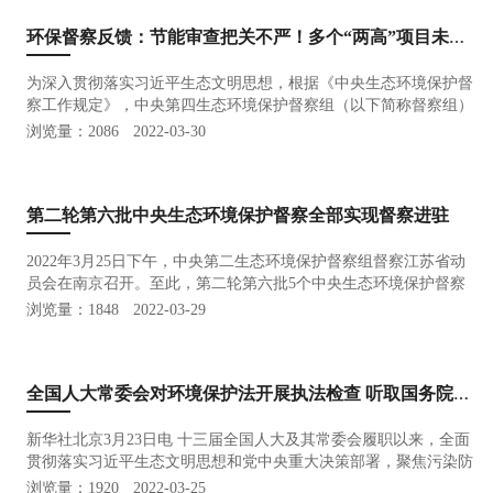
环保督察反馈：节能审查把关不严！多个“两高”项目未批先建...
为深入贯彻落实习近平生态文明思想，根据《中央生态环境保护督
察工作规定》，中央第四生态环境保护督察组（以下简称督察组）
对宁夏回族自治区开展了第二轮生态环境保护督察。 近日，督
浏览量：2086
2022-03-30
察组向宁夏回族自治区反馈督察情况。督察指出，宁夏是西北地区
重要生态安…
第二轮第六批中央生态环境保护督察全部实现督察进驻
2022年3月25日下午，中央第二生态环境保护督察组督察江苏省动
员会在南京召开。至此，第二轮第六批5个中央生态环境保护督察
组全部实现督察进驻。在进驻动员会上，各督察组组长指出，习近
浏览量：1848
2022-03-29
平生态文明思想是习近平新时代中国特色社会主义思想的重要组成
部分，为推进…
全国人大常委会对环境保护法开展执法检查 听取国务院法律实施主管 部门汇报 栗战书讲话
新华社北京3月23日电 十三届全国人大及其常委会履职以来，全面
贯彻落实习近平生态文明思想和党中央重大决策部署，聚焦污染防
治攻坚战，连续四年对大气、水、土壤污染防治法和固体废物污染
浏览量：1920
2022-03-25