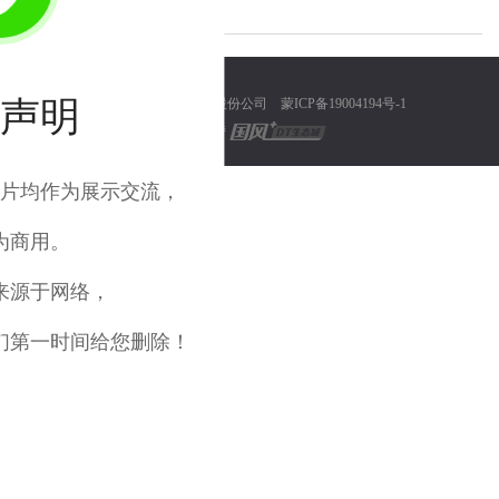
声明
© 内蒙古浩泽环保集股份公司
蒙ICP备19004194号-1
技术支持
片均作为展示交流，
为商用。
来源于网络，
们第一时间给您删除！