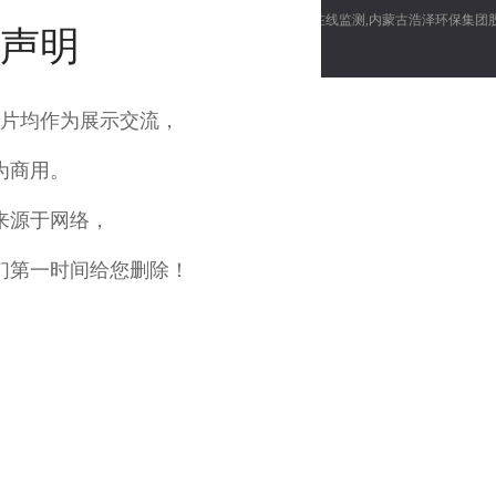
内蒙古环保设备,内蒙古污水处理,内蒙古在线监测,内蒙古浩泽环保集团
声明
片均作为展示交流，
为商用。
来源于网络，
们第一时间给您删除！