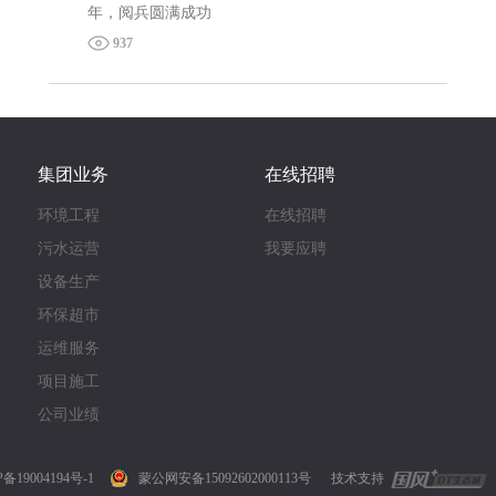
年，阅兵圆满成功
937
集团业务
在线招聘
环境工程
在线招聘
污水运营
我要应聘
设备生产
环保超市
运维服务
项目施工
公司业绩
P备19004194号-1
蒙公网安备15092602000113号
技术支持