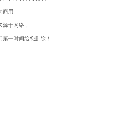
为商用。
来源于网络，
们第一时间给您删除！